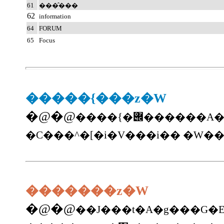
61
���̂���
62
information
64
FORUM
65
Focus
�����{���z�W
�@�@
����{�݌������A�|�{�O�V���z�������AS.O.Y.���z���������A�v���W�F�N�g
�C���^�[�i�V���i�� �W�
�������z�W
�@�@
��J���t�A�g���G�E