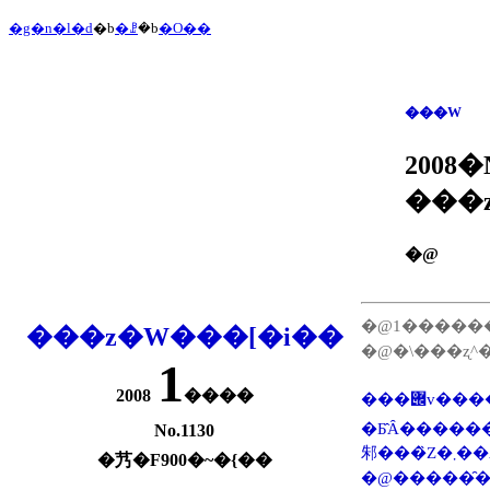
�g�n�l�d
�b
�ꗗ
�b
�O��
���W
2008
�@
�@1�����
���z�W���[�i��
�@�\���ʐ^�
1
2008
����
���݌v�������ɂ��s�\���ȍH���ė��A���ǂ����w��������������q�ǂ��{�݂ł̑ϗ͕s���A �r�₦�邱
�Ƃ̂Ȃ��������z�ɂ�����ቿ�i�݌v���
No.1130
邾���
�艿�F900�~�{��
�@�����̑��������z�݌v�҂̕s�ˎ��A�i�