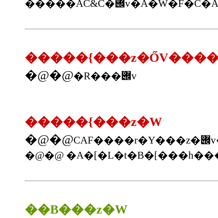
�����{���z�ŐV���
�@�@
�R���݌v
�����{���z�W
�@�@
C
�@�@ �A�[�L�t�B�[���h�
��B���z�W