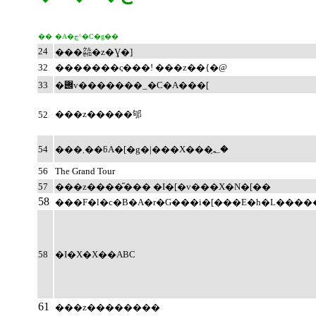
��
�A�ڃ^�C�g��
24
���㌚�z�Ɣ�]
32
�������ς���! ���z��{�@
33
�݌v�������_�C�A���[
���z�����邭
52
54
���܂��ƃA�[�g�|���X���؂̗�
56
The Grand Tour
57
���z����̎��� �I�[�v���X�N�[��
58
���F�l�c�B�A�r�G���i�[���E�h�L����
58
�I�X�X��ABC
61
���z��������