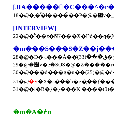
[JIA������C���^�r�
[INTERVIEW]
22�@�Ì��z�ƃK���X�Ŋό��q�
�m���S���S�Z��j��
28�@�Ð
29�@�݌v�ė�SOS�@�Z���
30�@���d���g�u��(25)�@
31�@
�V
�X�s���b�g�͓��{�
�m�A�ځn