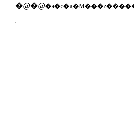
�@�@
�a�c�g�M���z����