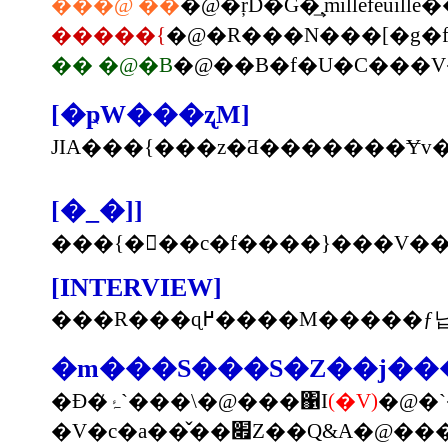
���@ ��
�����{
�� �@�B
[�ҏW���ʐM]
JIA���{���z�Ƌ�������Ɏv
[�_�]]
���{�񓇂��c�f����}���V�
[INTERVIEW]
���R���ɋ߂����M��
�m���S���S�Z��j��
�Ð�ۂ̓`���\�@���΁I
(�V)
�@�`