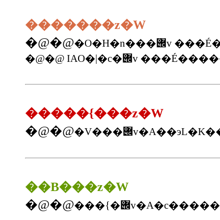
�������z�W
�@�@
�@�@ IAO�|�c�݌v ���É
�����{���z�W
�@�@
��B���z�W
�@�@
���{�݌v�A�c�