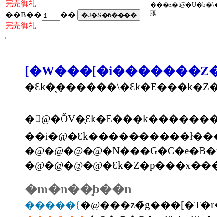
完売御礼
���z�Ɩ@�U�b�܏\���h��A�Ŗ����v�A�ѐD���Y�A���q�P���A��X���O�A���
䏃
��B��
��
完売御礼
[�W���[�i�������Z�~
�Ɛk�͔������\�Ɛk�E���k�Z�p
�񍐁@�ŐV�̖Ɛk�E���k�����
��i�@�Ɛk����������ł���
�m�n��̘b��n
�����{