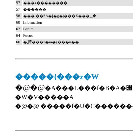
57
���z��������
57
���̂���
58
���܂��ƃA�[�g�|���X���؂̗�
60
information
62
Forum
64
Focus
66
�܂莆���z�m�{���u��
�����{���z�W
�@�@
�A���L���f�B�A�݌v�������A���V���z�݌v�������A�C�V�o�V�E�X�y�[�X�E�f�U�C���A�v���b�v�E�|
�W�V�����A