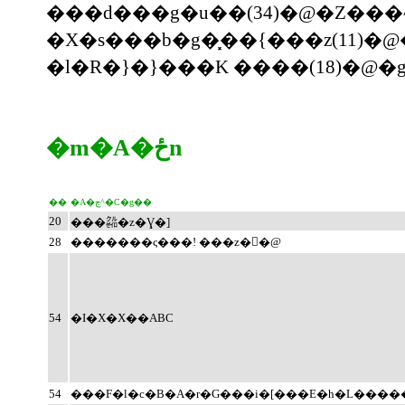
���d���g�u��(34)�@�Z���
�X�s���b�g�͓��{���z(11)
�l�R�}�}���K ����(18)�
�m�A�ځn
��
�A�ڃ^�C�g��
20
���㌚�z�Ɣ�]
28
�������ς���! ���z��@
54
�I�X�X��ABC
54
���F�l�c�B�A�r�G���i�[���E�h�L����