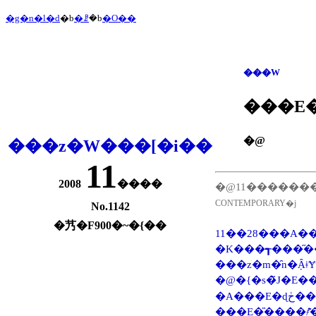
�g�n�l�d
�b
�ꗗ
�b
�O��
���W
���E�
�@
���z�W���[�i��
11
2008
����
�@11������
CONTEMPORARY�j
No.1142
�艿�F900�~�{��
11��28���A
�K���┱���̋����
���z�m�̑n�݂Ȃ
�@�{�s�̃J�E���g�
�A
���E�̎����҂