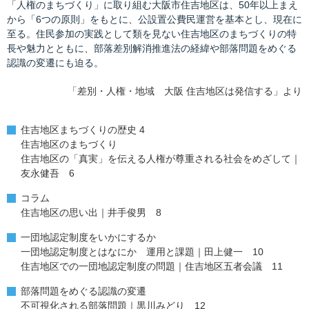
「人権のまちづくり」に取り組む大阪市住吉地区は、50年以上まえ
から「6つの原則」をもとに、公設置公費民運営を基本とし、現在に
至る。住民参加の実践として類を見ない住吉地区のまちづくりの特
長や魅力とともに、部落差別解消推進法の経緯や部落問題をめぐる
認識の変遷にも迫る。
「差別・人権・地域 大阪 住吉地区は発信する」より
住吉地区まちづくりの歴史 4
住吉地区のまちづくり
住吉地区の「真実」を伝える人権が尊重される社会をめざして｜
友永健吾 6
コラム
住吉地区の思い出｜井手俊男 8
一団地認定制度をいかにするか
一団地認定制度とはなにか 運用と課題｜田上健一 10
住吉地区での一団地認定制度の問題｜住吉地区五者会議 11
部落問題をめぐる認識の変遷
不可視化される部落問題｜黒川みどり 12