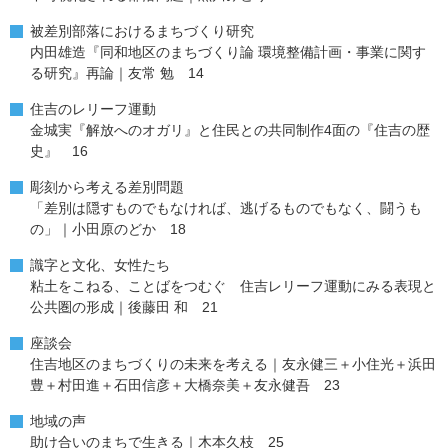
被差別部落におけるまちづくり研究
内田雄造『同和地区のまちづくり論 環境整備計画・事業に関す
る研究』再論｜友常 勉 14
住吉のレリーフ運動
金城実『解放へのオガリ』と住民との共同制作4面の『住吉の歴
史』 16
彫刻から考える差別問題
「差別は隠すものでもなければ、逃げるものでもなく、闘うも
の」｜小田原のどか 18
識字と文化、女性たち
粘土をこねる、ことばをつむぐ 住吉レリーフ運動にみる表現と
公共圏の形成｜後藤田 和 21
座談会
住吉地区のまちづくりの未来を考える｜友永健三＋小住光＋浜田
豊＋村田進＋石田信彦＋大橋奈美＋友永健吾 23
地域の声
助け合いのまちで生きる｜木本久枝 25