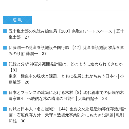
連 載
五十嵐太郎の先読み編集局【200】鳥取のアートスペース｜五十
嵐太郎 27
伊藤潤一の児童養護施設全国行脚 【42】児童養護施設 双葉学園
みのり|伊藤潤一 37
記録と分析 神宮外苑開発計画は、どのように進められてきたか
【8】
東京一極集中の現状と課題、ともに発展しわかちあう日本へ│小
島敏郎 28
日本とフランスの建築における木材【9】現代都市での伝統的木
造家屋4：伝統的な木の構造の可能性│大島由起子 38
お城と日本人〈名古屋城〉【44】重要文化財建造物等保存活用計
画・石垣保存方針 天守木造復元事業以外にも大きな課題│毛利
和雄 36