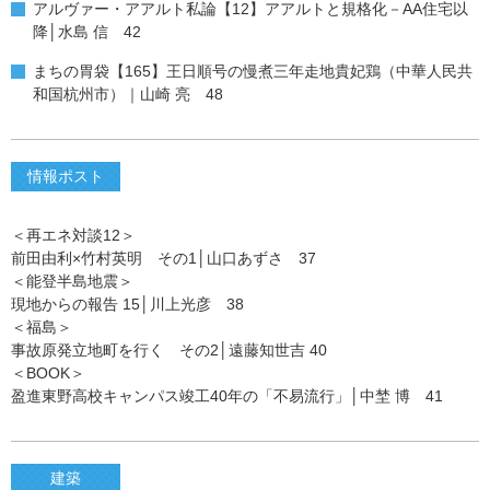
アルヴァー・アアルト私論【12】アアルトと規格化－AA住宅以
降│水島 信 42
まちの胃袋【165】王日順号の慢煮三年走地貴妃鶏（中華人民共
和国杭州市）｜山崎 亮 48
情報ポスト
＜再エネ対談12＞
前田由利×竹村英明 その1│山口あずさ 37
＜能登半島地震＞
現地からの報告 15│川上光彦 38
＜福島＞
事故原発立地町を行く その2│遠藤知世吉 40
＜BOOK＞
盈進東野高校キャンパス竣工40年の「不易流行」│中埜 博 41
建築