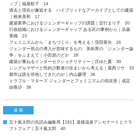
ップ｜福屋粧子 14
過去と現在が邂逅する ハイブリッドなアーカイブとしての建築
｜根来美和 17
建築業界におけるジェンダーギャップの課題｜定行まり子 20
行政組織におけるジェンダーギャップ ある区の事例から｜浜森
香織 23
フェミニズムから「まちづくり」を考える｜窪田亜矢 26
ジェンダー視点の導入が意味するもの 美術界の「ジェンダー論
争」をふまえて｜小田原のどか 28
建築が重ねるインターセクショナリティー｜庄ゆた夏 30
シングルマザーと性的少数者の住まいから考える｜葛西リサ 33
都市は誰を排他してきたのか｜内山媛理 36
トラブル・マターズ ジェンダーとフェミニズムの現在形｜成定
由香沙 38
連 載
五十嵐太郎の先読み編集局【181】道後温泉アンセナートとクラ
フトフェア｜五十嵐太郎 40