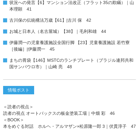
状況への発言【6】マンション法改正（フラット35の欺瞞）｜山
本理顕 41
古川保の伝統構法万歳【61】|古川 保 42
お城と日本人（名古屋城）【38】｜毛利和雄 44
伊藤潤一の児童養護施設全国行脚 【23】児童養護施設 若竹寮
［後編］|伊藤潤一 45
まちの胃袋【146】MSTCのランチプレート（ブラジル連邦共和
国サンパウロ市）｜山崎 亮 48
情報ポスト
＜読者の視点＞
読者の視点 オートバックスの板金塗装工場｜中畑 彩 46
＜BOOK＞
本をめぐる対話 ホルヘ・アルマザン×松原隆一郎 3｜伏貫淳子 47