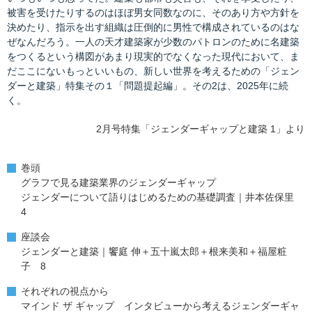
被害を受けたりするのはほぼ男女同数なのに、そのあり方や方針を
決めたり、指示を出す組織は圧倒的に男性で構成されているのはな
ぜなんだろう。一人の天才建築家が少数のパトロンのために名建築
をつくるという構図があまり現実的でなくなった現代において、ま
だここにないもっといいもの、新しい世界を考えるための「ジェン
ダーと建築」特集その１「問題提起編」。その2は、2025年に続
く。
2月号特集「ジェンダーギャップと建築 1」より
巻頭
グラフで見る建築業界のジェンダーギャップ
ジェンダーについて語りはじめるための基礎調査｜井本佐保里
4
座談会
ジェンダーと建築｜饗庭 伸＋五十嵐太郎＋根来美和＋福屋粧
子 8
それぞれの視点から
マインド ザ ギャップ インタビューから考えるジェンダーギャ