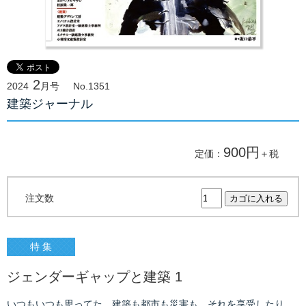
2
2024
月号
No.1351
建築ジャーナル
900円
定価：
＋税
注文数
特 集
ジェンダーギャップと建築 1
いつもいつも思ってた。建築も都市も災害も、それを享受したり、